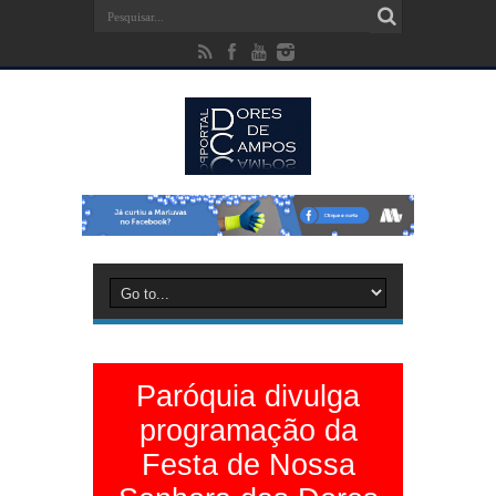
Paróquia divulga
programação da
Festa de Nossa