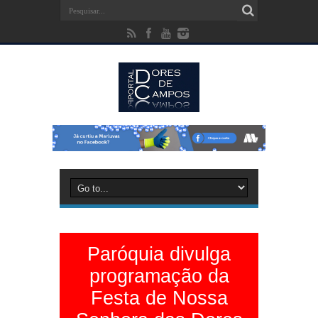
Paróquia divulga
programação da
Festa de Nossa