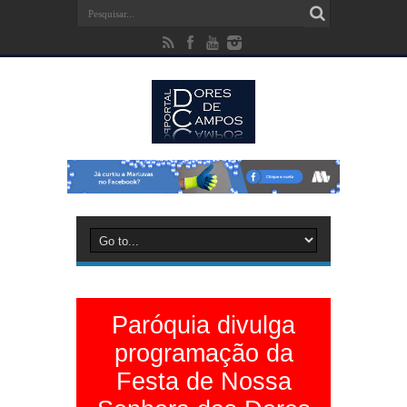
Paróquia divulga
programação da
Festa de Nossa