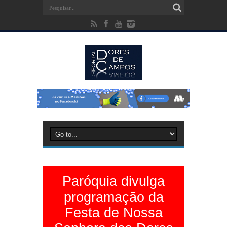
Paróquia divulga
programação da
Festa de Nossa