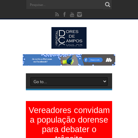
Vereadores convidam
a população dorense
para debater o