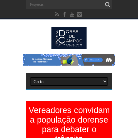
Vereadores convidam
a população dorense
para debater o