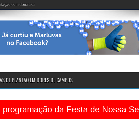
nária: 102 anos de vida
AS DE PLANTÃO EM DORES DE CAMPOS
a programação da Festa de Nossa S