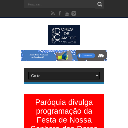
Paróquia divulga
programação da
Festa de Nossa