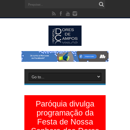
Paróquia divulga
programação da
Festa de Nossa