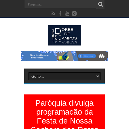
Paróquia divulga
programação da
Festa de Nossa