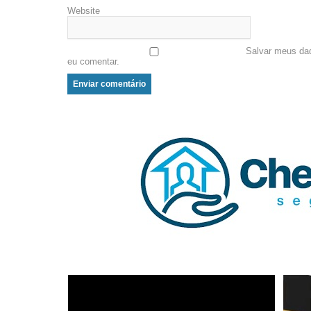
Website
Salvar meus da
eu comentar.