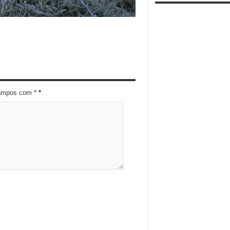
campos com *
*