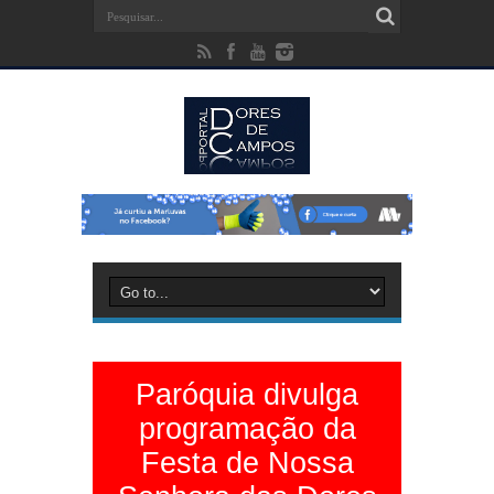
Paróquia divulga
programação da
Festa de Nossa