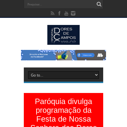
Paróquia divulga
programação da
Festa de Nossa