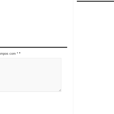
campos com *
*