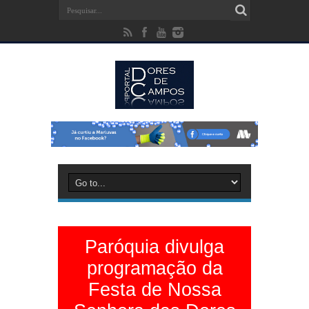
Paróquia divulga
programação da
Festa de Nossa