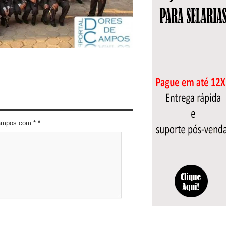
campos com *
*