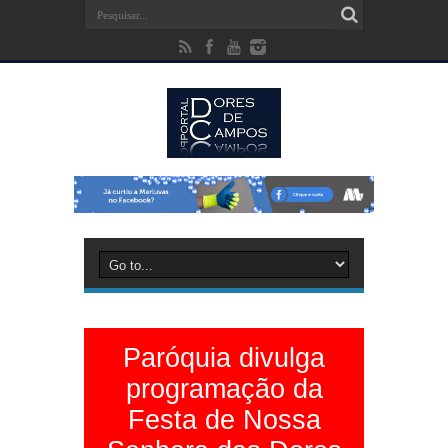
Paróquia divulga
programação da
Festa de Nossa