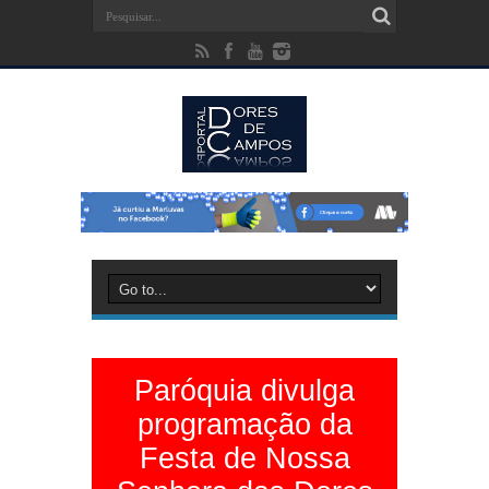
Paróquia divulga
programação da
Festa de Nossa