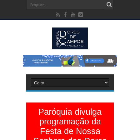
Paróquia divulga
programação da
Festa de Nossa