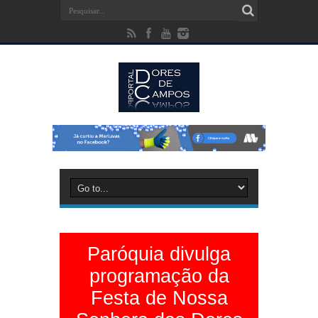
Paróquia divulga
programação da
Festa de Nossa