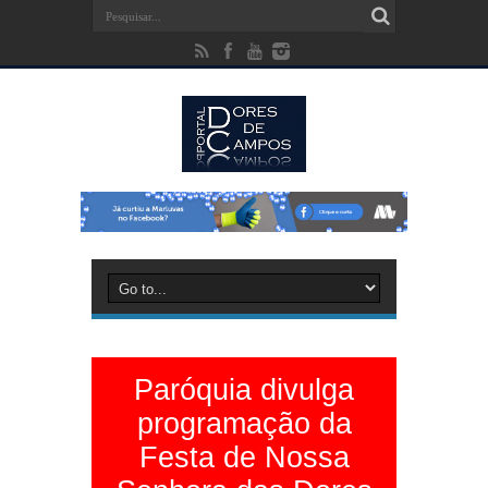
Paróquia divulga
programação da
Festa de Nossa