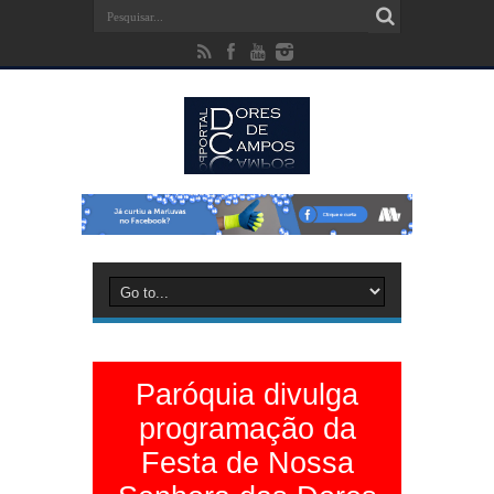
Paróquia divulga
programação da
Festa de Nossa