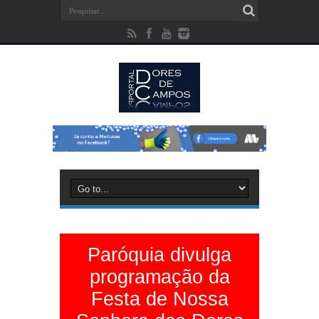
Paróquia divulga
programação da
Festa de Nossa