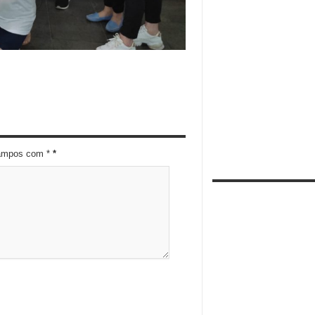
campos com *
*