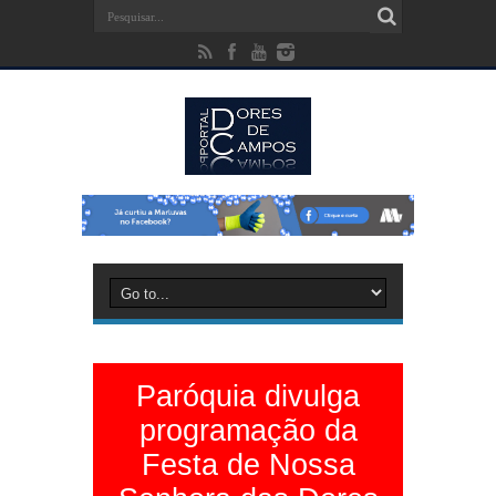
Paróquia divulga
programação da
Festa de Nossa