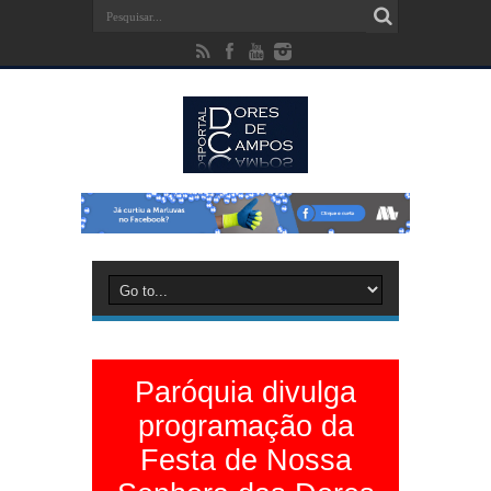
Paróquia divulga
programação da
Festa de Nossa