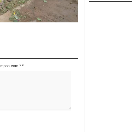
campos com *
*