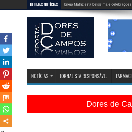
ÚLTIMAS NOTÍCIAS
Erivélton e HJ, fazem um trabalho extraor
NOTÍCIAS
JORNALISTA RESPONSÁVEL
FARMÁCI
Dores de Cam