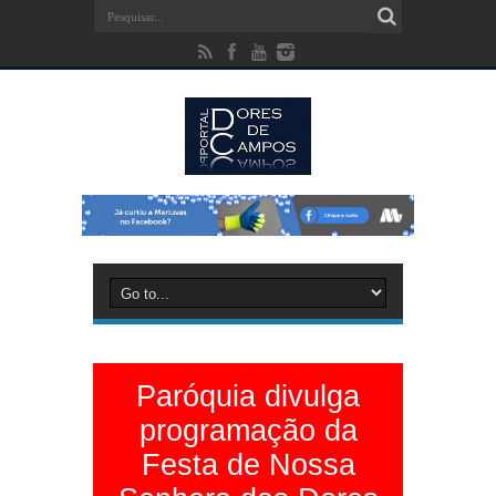
Paróquia divulga
programação da
Festa de Nossa