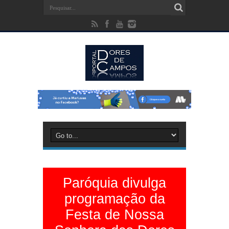
Paróquia divulga
programação da
Festa de Nossa