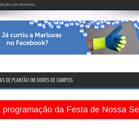
nária: 102 anos de vida
AS DE PLANTÃO EM DORES DE CAMPOS
a programação da Festa de Nossa S