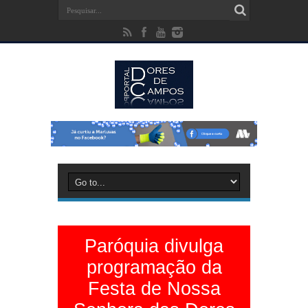
Paróquia divulga
programação da
Festa de Nossa