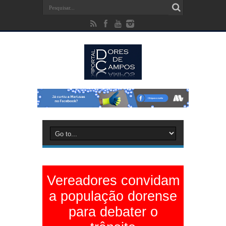
Vereadores convidam
a população dorense
para debater o