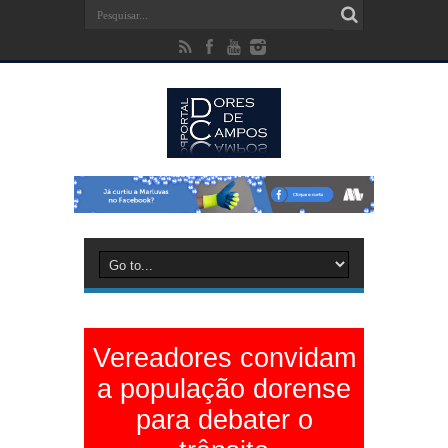
Vereadores convidam
a população dorense
para debater o