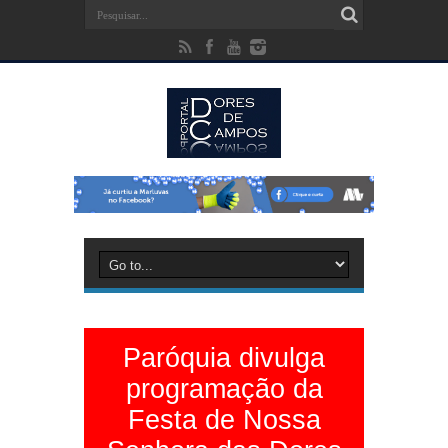
Paróquia divulga
programação da
Festa de Nossa