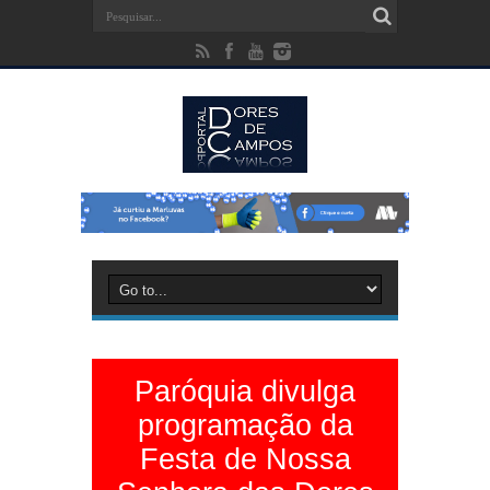
Paróquia divulga
programação da
Festa de Nossa