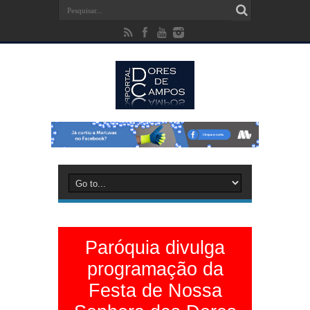
Paróquia divulga
programação da
Festa de Nossa