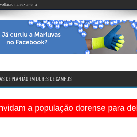
dinário no Clube dos 50
AS DE PLANTÃO EM DORES DE CAMPOS
vidam a população dorense para deb