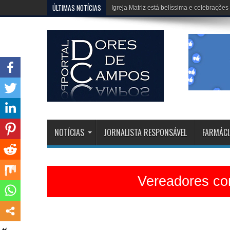
ÚLTIMAS NOTÍCIAS
Erivélton e HJ, fazem um trabalho extraor
NOTÍCIAS
JORNALISTA RESPONSÁVEL
FARMÁCI
Vereadores con