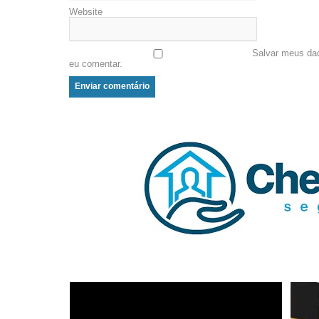
Website
Salvar meus da
eu comentar.