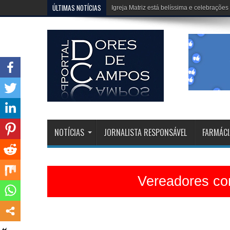
ÚLTIMAS NOTÍCIAS
Erivélton e HJ, fazem um trabalho extraor
NOTÍCIAS
JORNALISTA RESPONSÁVEL
FARMÁCI
Vereadores con