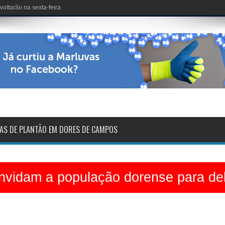
dinário no Clube dos 50
AS DE PLANTÃO EM DORES DE CAMPOS
vidam a população dorense para deb