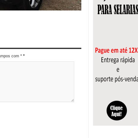
campos com *
*