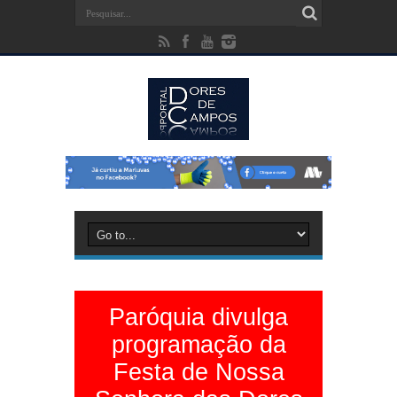
Paróquia divulga
programação da
Festa de Nossa