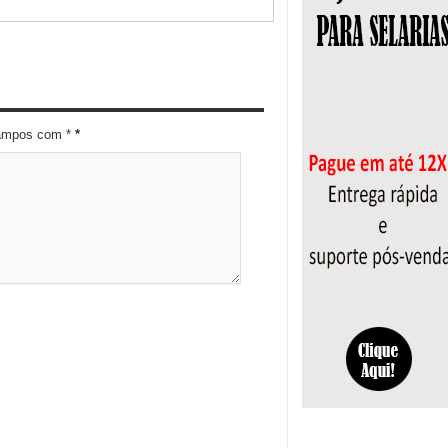
campos com *
*