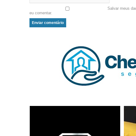
Salvar meus da
eu comentar.