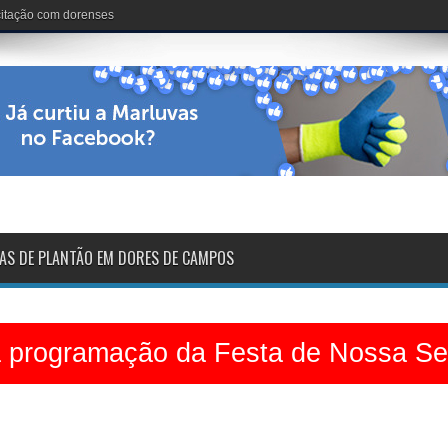
nária: 102 anos de vida
AS DE PLANTÃO EM DORES DE CAMPOS
a programação da Festa de Nossa S