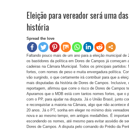
Eleição para vereador será uma da
história
Spread the love
Faltando pouco mais de um ano para a eleição municipal de 2
os bastidores da política em Dores de Campos já começam a s
cadeiras na Câmara Municipal. Todos os principais partidos
fortes, com nomes de peso e muita envergadura política. C
vão surgindo, o que certamente irá contribuir para que a el
mais disputadas da história de Dores de Campos. Inclusive, u
reportagem, afirmou que corre o risco de Dores de Campos te
Apuramos que o MDB está com tantos nomes fortes, que o pa
com o PP, para ajudar na disputa. Já o União Brasil, junto
e reconquistar a maioria na Câmara, algo que não acontece 
20 anos. Já o PT, sonha em eleger no mínimo dois vereadores
nova e ao mesmo tempo, em antigos medalhões. É importante 
escondendo os nomes, até mesmo para evitar assédio de se
Dores de Campos. A disputa pelo comando do Prédio da Pen