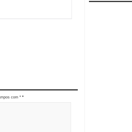
campos com *
*