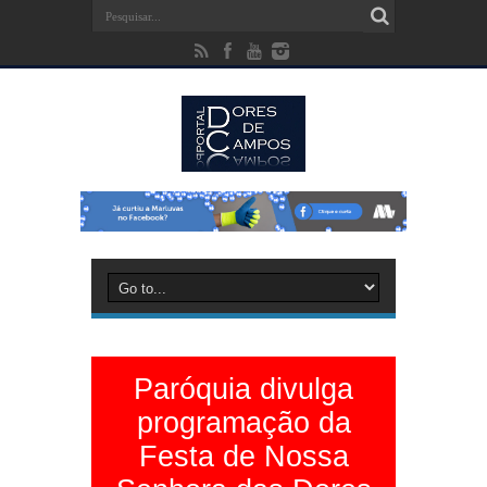
Paróquia divulga
programação da
Festa de Nossa