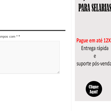
campos com *
*