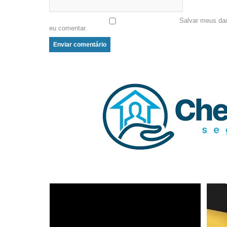
Salvar meus da
eu comentar.