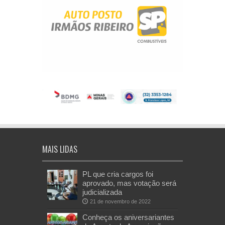
MAIS LIDAS
PL que cria cargos foi
aprovado, mas votação será
judicializada
21 de novembro de 2022
Conheça os aniversariantes