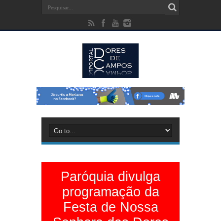
Paróquia divulga
programação da
Festa de Nossa