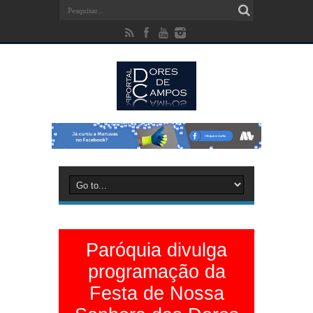
Paróquia divulga
programação da
Festa de Nossa