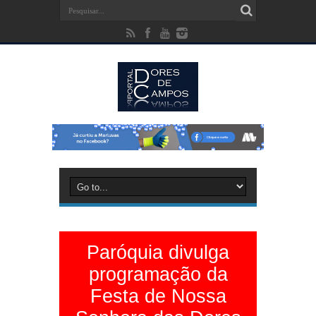
Paróquia divulga
programação da
Festa de Nossa