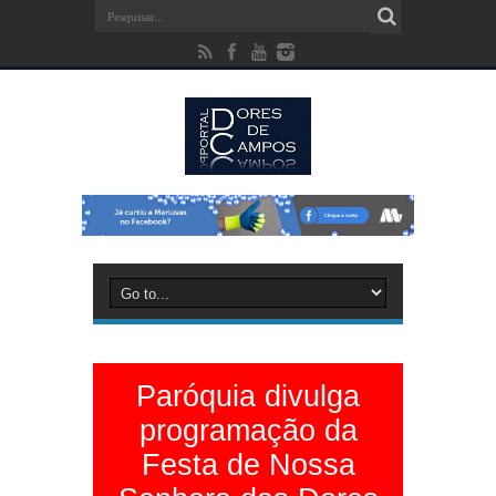
Paróquia divulga
programação da
Festa de Nossa