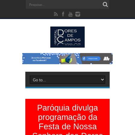
Paróquia divulga
programação da
Festa de Nossa