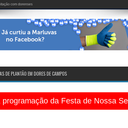
nária: 102 anos de vida
AS DE PLANTÃO EM DORES DE CAMPOS
a programação da Festa de Nossa S