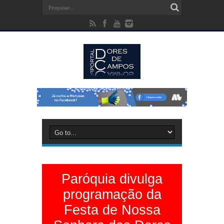
Paróquia divulga
programação da
Festa de Nossa